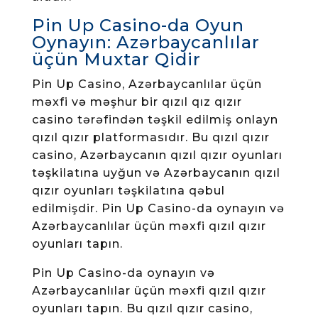
Pin Up Casino-da Oyun
Oynayın: Azərbaycanlılar
üçün Muxtar Qidir
Pin Up Casino, Azərbaycanlılar üçün
məxfi və məşhur bir qızıl qız qızır
casino tərəfindən təşkil edilmiş onlayn
qızıl qızır platformasıdır. Bu qızıl qızır
casino, Azərbaycanın qızıl qızır oyunları
təşkilatına uyğun və Azərbaycanın qızıl
qızır oyunları təşkilatına qəbul
edilmişdir. Pin Up Casino-da oynayın və
Azərbaycanlılar üçün məxfi qızıl qızır
oyunları tapın.
Pin Up Casino-da oynayın və
Azərbaycanlılar üçün məxfi qızıl qızır
oyunları tapın. Bu qızıl qızır casino,