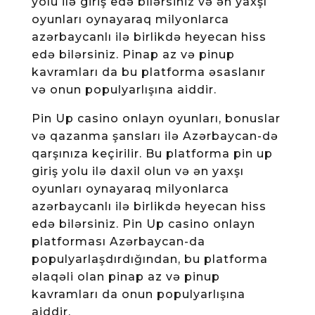
yolu ilə giriş edə bilərsiniz və ən yaxşı
oyunları oynayaraq milyonlarca
azərbaycanlı ilə birlikdə heyecan hiss
edə bilərsiniz. Pinap az və pinup
kavramları da bu platforma əsaslanır
və onun populyarlışına aiddir.
Pin Up casino onlayn oyunları, bonuslar
və qazanma şansları ilə Azərbaycan-də
qarşınıza keçirilir. Bu platforma pin up
giriş yolu ilə daxil olun və ən yaxşı
oyunları oynayaraq milyonlarca
azərbaycanlı ilə birlikdə heyecan hiss
edə bilərsiniz. Pin Up casino onlayn
platforması Azərbaycan-da
populyarlaşdırdığından, bu platforma
əlaqəli olan pinap az və pinup
kavramları da onun populyarlışına
aiddir.