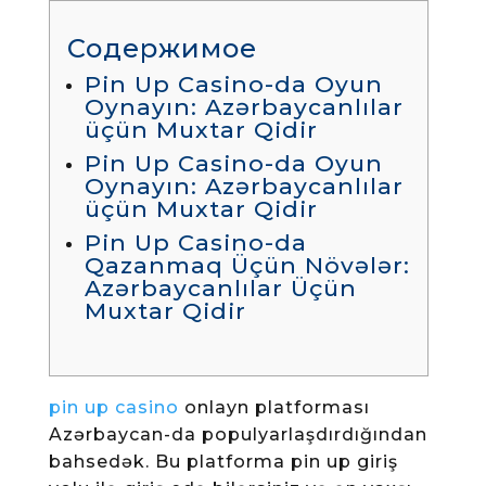
Содержимое
Pin Up Casino-da Oyun
Oynayın: Azərbaycanlılar
üçün Muxtar Qidir
Pin Up Casino-da Oyun
Oynayın: Azərbaycanlılar
üçün Muxtar Qidir
Pin Up Casino-da
Qazanmaq Üçün Növələr:
Azərbaycanlılar Üçün
Muxtar Qidir
pin up casino
onlayn platforması
Azərbaycan-da populyarlaşdırdığından
bahsedək. Bu platforma pin up giriş