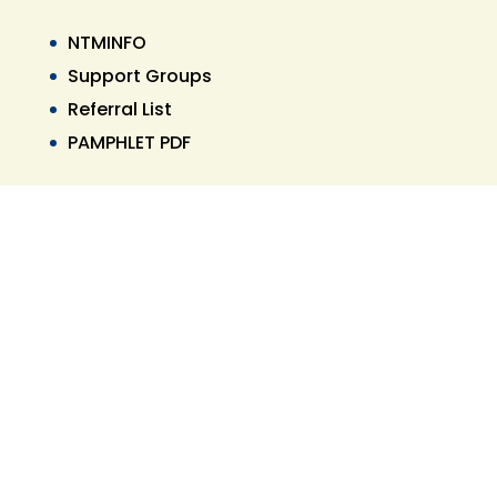
NTMINFO
Support Groups
Referral List
PAMPHLET PDF
CONTACT US
305-901-4686

info@bronchiectasis.org


14411 S. Dixie Hwy Suite 205 Palmetto
Bay, FL 33176