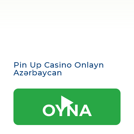
Pin Up Casino Onlayn
Azərbaycan
▶️
OYNA