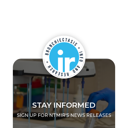
STAY INFORMED
SIGN UP FOR NTMIR’S NEWS RELEASES