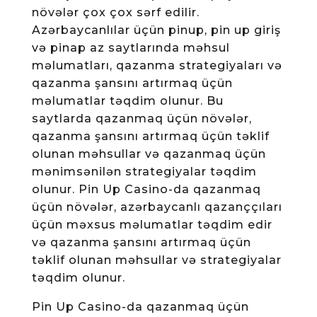
növələr çox çox sərf edilir.
Azərbaycanlılar üçün pinup, pin up giriş
və pinap az saytlarında məhsul
məlumatları, qazanma strategiyaları və
qazanma şansını artırmaq üçün
məlumatlar təqdim olunur. Bu
saytlarda qazanmaq üçün növələr,
qazanma şansını artırmaq üçün təklif
olunan məhsullar və qazanmaq üçün
mənimsənilən strategiyalar təqdim
olunur. Pin Up Casino-da qazanmaq
üçün növələr, azərbaycanlı qazanççıları
üçün məxsus məlumatlar təqdim edir
və qazanma şansını artırmaq üçün
təklif olunan məhsullar və strategiyalar
təqdim olunur.
Pin Up Casino-da qazanmaq üçün