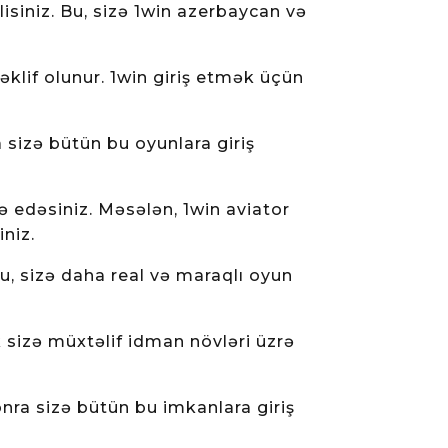
siniz. Bu, sizə 1win azerbaycan və
klif olunur. 1win giriş etmək üçün
a sizə bütün bu oyunlara giriş
 edəsiniz. Məsələn, 1win aviator
iniz.
Bu, sizə daha real və maraqlı oyun
k sizə müxtəlif idman növləri üzrə
onra sizə bütün bu imkanlara giriş