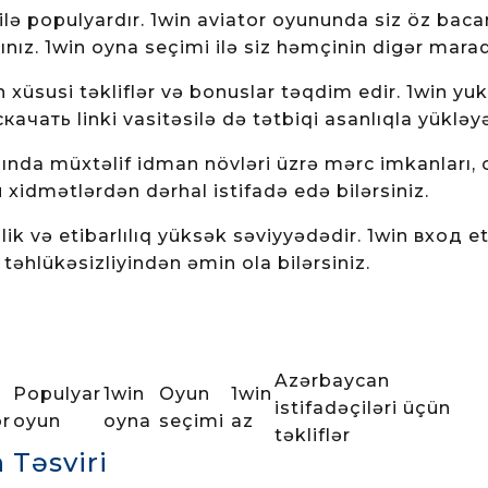
lə populyardır. 1win aviator oyununda siz öz bacar
. 1win oyna seçimi ilə siz həmçinin digər maraqlı 
 xüsusi təkliflər və bonuslar təqdim edir. 1win yuk
скачать linki vasitəsilə də tətbiqi asanlıqla yükləyə
sında müxtəlif idman növləri üzrə mərc imkanları, c
u xidmətlərdən dərhal istifadə edə bilərsiniz.
lik və etibarlılıq yüksək səviyyədədir. 1win вход e
 təhlükəsizliyindən əmin ola bilərsiniz.
Azərbaycan
Populyar
1win
Oyun
1win
istifadəçiləri üçün
or
oyun
oyna
seçimi
az
təkliflər
 Təsviri