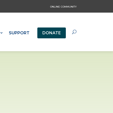
ONLINE COMMUNITY
SUPPORT
DONATE