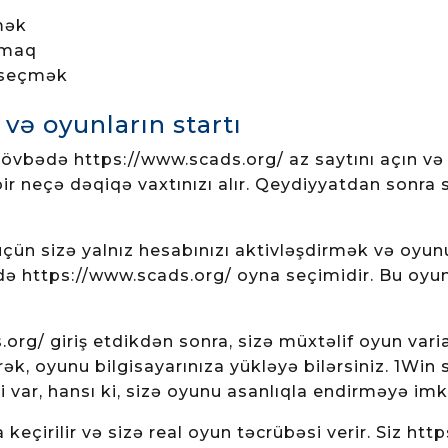
tmək
lmaq
r seçmək
və oyunların startı
növbədə https://www.scads.org/ az saytını açın və
ir neçə dəqiqə vaxtınızı alır. Qeydiyyatdan sonra 
çün sizə yalnız hesabınızı aktivləşdirmək və oyun
i də https://www.scads.org/ oyna seçimidir. Bu oyu
org/ giriş etdikdən sonra, sizə müxtəlif oyun varia
ək, oyunu bilgisayarınıza yükləyə bilərsiniz. 1Win
 var, hansı ki, sizə oyunu asanlıqla endirməyə imk
 keçirilir və sizə real oyun təcrübəsi verir. Siz h