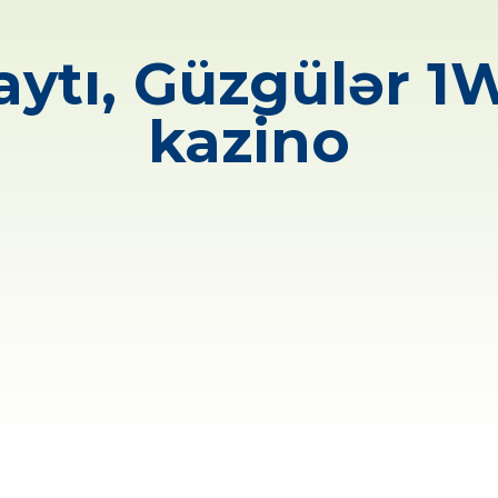
aytı, Güzgülər 1
kazino